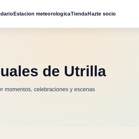
dario
Estacion meteorologica
Tienda
Hazte socio
ales de Utrilla
er momentos, celebraciones y escenas