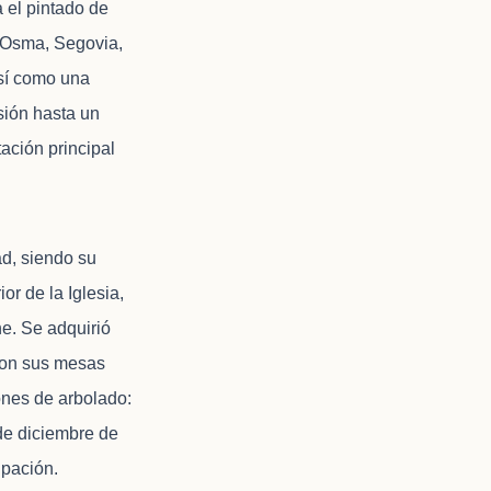
 el pintado de
e Osma, Segovia,
así como una
sión hasta un
tación principal
d, siendo su
or de la Iglesia,
he. Se adquirió
 con sus mesas
iones de arbolado:
 de diciembre de
ipación.