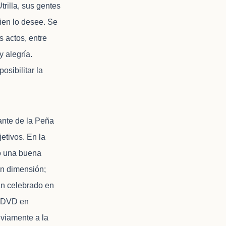
trilla, sus gentes
ien lo desee. Se
s actos, entre
y alegría.
osibilitar la
ante de la Peña
etivos. En la
o una buena
an dimensión;
an celebrado en
n DVD en
eviamente a la