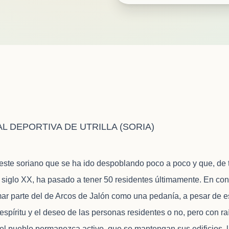
L DEPORTIVA DE UTRILLA (SORIA)
reste soriano que se ha ido despoblando poco a poco y que, de
l siglo XX, ha pasado a tener 50 residentes últimamente. En co
r parte del de Arcos de Jalón como una pedanía, a pesar de e
l espíritu y el deseo de las personas residentes o no, pero con r
 el pueblo permanezca activo, que se mantengan sus edificios, l