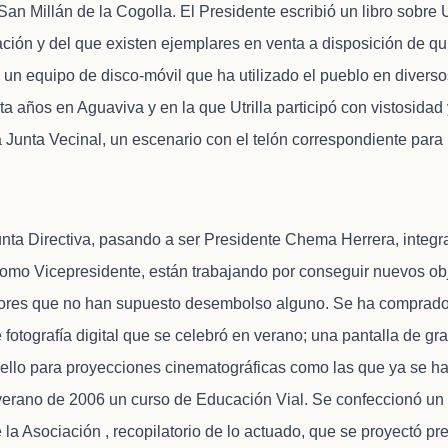
an Millán de la Cogolla. El Presidente escribió un libro sobre U
ción y del que existen ejemplares en venta a disposición de qu
un equipo de disco-móvil que ha utilizado el pueblo en diverso
a años en Aguaviva y en la que Utrilla participó con vistosidad 
 Junta Vecinal, un escenario con el telón correspondiente para p
ta Directiva, pasando a ser Presidente Chema Herrera, integr
omo Vicepresidente, están trabajando por conseguir nuevos obj
nadores que no han supuesto desembolso alguno. Se ha comprad
fotografía digital que se celebró en verano; una pantalla de gr
 ello para proyecciones cinematográficas como las que ya se h
 verano de 2006 un curso de Educación Vial. Se confeccionó u
a Asociación , recopilatorio de lo actuado, que se proyectó pr