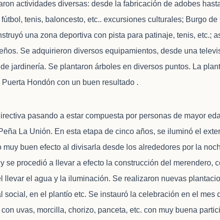
ron actividades diversas: desde la fabricación de adobes hasta
útbol, tenis, baloncesto, etc.. excursiones culturales; Burgo d
struyó una zona deportiva con pista para patinaje, tenis, etc.; 
eños. Se adquirieron diversos equipamientos, desde una televi
 de jardinería. Se plantaron árboles en diversos puntos. La plan
la Puerta Hondón con un buen resultado .
irectiva pasando a estar compuesta por personas de mayor eda
eña La Unión. En esta etapa de cinco años, se iluminó el exteri
 muy buen efecto al divisarla desde los alrededores por la noc
 y se procedió a llevar a efecto la construcción del merendero,
el llevar el agua y la iluminación. Se realizaron nuevas plantac
l social, en el plantío etc. Se instauró la celebración en el mes
on uvas, morcilla, chorizo, panceta, etc. con muy buena partic