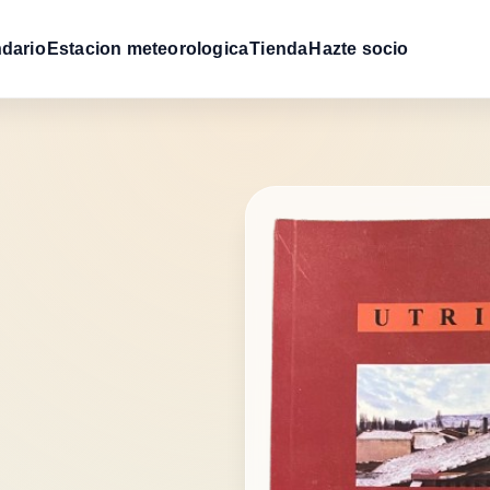
dario
Estacion meteorologica
Tienda
Hazte socio