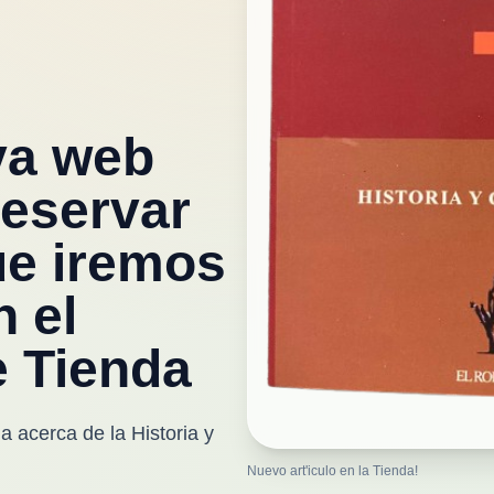
va web
eservar
ue iremos
 el
e Tienda
a acerca de la Historia y
Nuevo art'iculo en la Tienda!